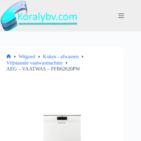
Ga
naar
de
inhoud
Witgoed
Koken - afwassen
Home
Vrijstaande vaatwasmachine
AEG – VAATWAS – FFB62620PW