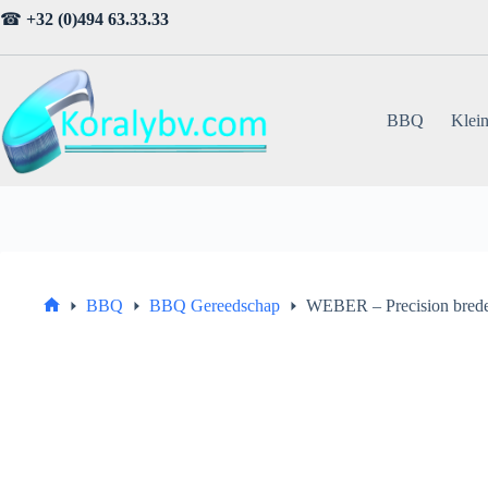
Ga
☎
+32 (0)494 63.33.33
naar
de
inhoud
BBQ
Klein
BBQ
BBQ Gereedschap
WEBER – Precision brede
Home