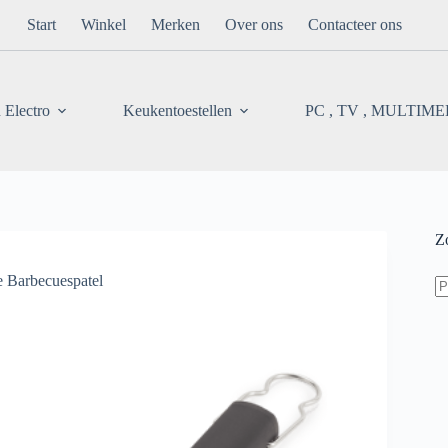
Start
Winkel
Merken
Over ons
Contacteer ons
 Electro
Keukentoestellen
PC , TV , MULTIM
Z
Z
 Barbecuespatel
na