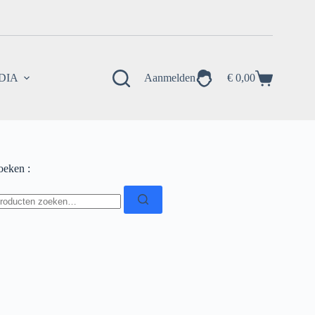
EDIA
Aanmelden
€
0,00
Winkelwagen
oeken :
oeken
ar: