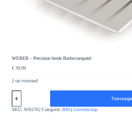
WEBER – Precision brede Barbecuespatel
€
39,99
2 op voorraad
WEBER
-
Toevoege
Precision
brede
SKU:
WE6762
Categorie:
BBQ Gereedschap
Barbecuespatel
aantal