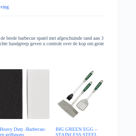
jving
et de brede barbecue spatel met afgeschuinde rand aan 3
 zachte handgreep geven u controle over de kop om grote
Heavy Duty -Barbecue-
BIG GREEN EGG –
en grillspons
STAINLESS STEEL