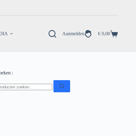
EDIA
Aanmelden
€
0,00
Winkelwagen
oeken :
oeken
ar: