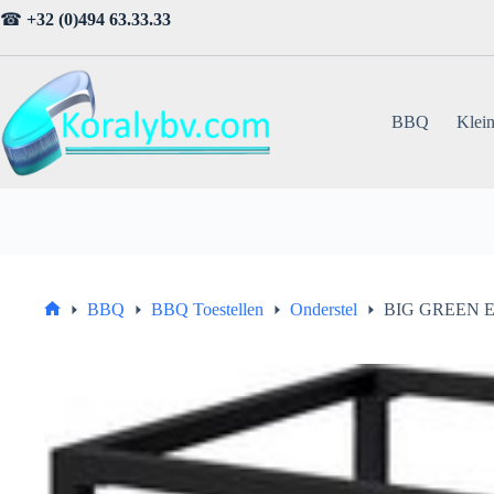
Ga
☎
+32 (0)494 63.33.33
naar
de
inhoud
BBQ
Klein
BBQ
BBQ Toestellen
Onderstel
BIG GREEN EG
Home