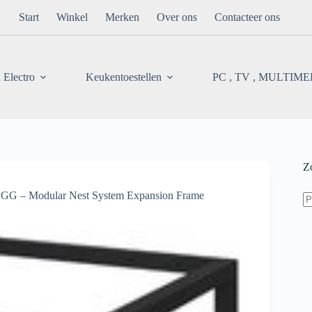
Start
Winkel
Merken
Over ons
Contacteer ons
 Electro
Keukentoestellen
PC , TV , MULTIM
Z
Z
G – Modular Nest System Expansion Frame
na