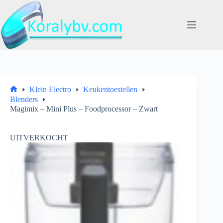
Ga
naar
de
inhoud
Klein Electro
Keukentoestellen
Home
Blenders
Magimix – Mini Plus – Foodprocessor – Zwart
UITVERKOCHT