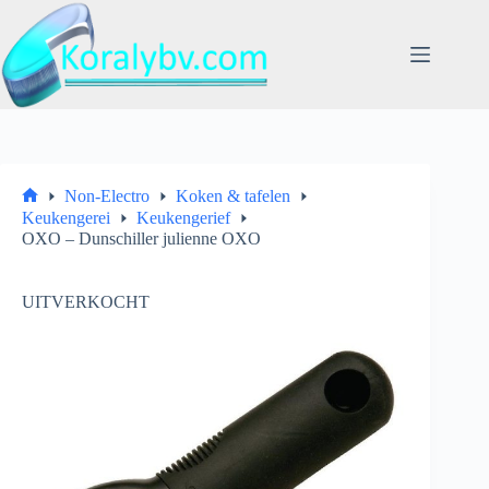
Ga
naar
de
inhoud
Non-Electro
Koken & tafelen
Home
Keukengerei
Keukengerief
OXO – Dunschiller julienne OXO
UITVERKOCHT