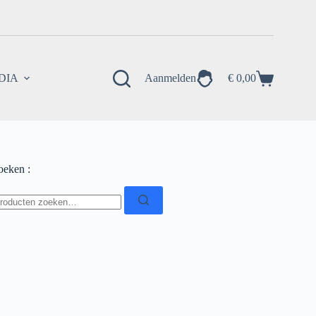
EDIA
Aanmelden
€
0,00
Winkelwagen
oeken :
oeken
ar: