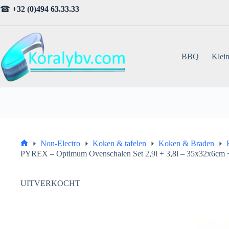
Ga
☎
+32 (0)494 63.33.33
naar
de
inhoud
BBQ
Klein
Non-Electro
Koken & tafelen
Koken & Braden
Home
PYREX – Optimum Ovenschalen Set 2,9l + 3,8l – 35x32x6cm
UITVERKOCHT