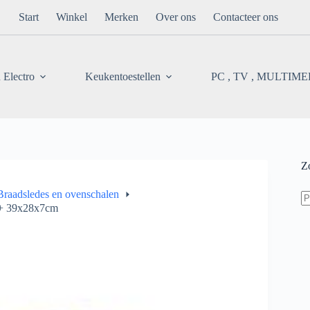
Start
Winkel
Merken
Over ons
Contacteer ons
 Electro
Keukentoestellen
PC , TV , MULTIM
Z
Z
Braadsledes en ovenschalen
na
 + 39x28x7cm