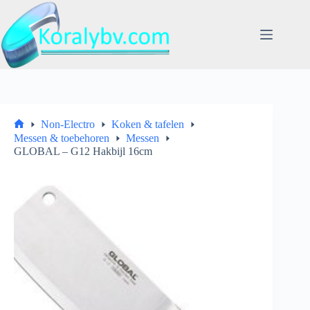
Ga
naar
de
inhoud
Non-Electro
Koken & tafelen
Home
Messen & toebehoren
Messen
GLOBAL – G12 Hakbijl 16cm